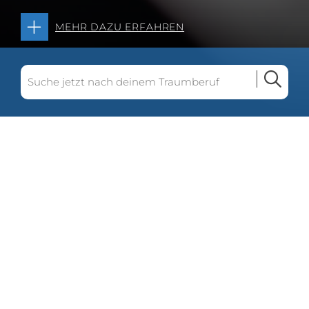
MEHR DAZU ERFAHREN
6. November 2017
Carl Zeiss SMT GmbH (Baden-Württemberg /
Hessen)
Die Carl Zeiss SMT GmbH ist entwickelt und
produziert hochpräzise Lithographie-Systeme
für die Halbleiterfertigung, die zur Herstellung
von Mikrochips und anderen elektronischen
Bauteilen verwendet werden.
Die Carl Zeiss SMT GmbH ist auf weiterem
Wachstumskurs und wir freuen uns, sie auf