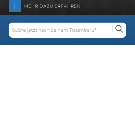
MEHR DAZU ERFAHREN
Seit unserer Gründung 2005 ist jede Menge
passiert. Kein Jahr war wie das andere. Wir
haben viel gelernt. Wir haben viel gesehen.
Gemeinsam mit unseren Kunden sind wir
gewachsen, durften bei spannenden Projekten
unterstützen und haben so einiges bewegen
können.