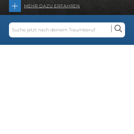
MEHR DAZU ERFAHREN
Seit unserer Gründung 2005 ist jede Menge
passiert. Kein Jahr war wie das andere. Wir
haben viel gelernt. Wir haben viel gesehen.
Gemeinsam mit unseren Kunden sind wir
gewachsen, durften bei spannenden Projekten
unterstützen und haben so einiges bewegen
können.